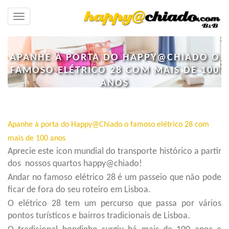
Toggle
navigation
APANHE À PORTA DO HAPPY@CHIADO O
FAMOSO ELÉTRICO 28 COM MAIS DE 100
ANOS
Apanhe à porta do Happy@Chiado o famoso elétrico 28 com
mais de 100 anos
Aprecie este icon mundial do transporte histórico a partir
dos nossos quartos happy@chiado!
Andar no famoso elétrico 28 é um passeio que não pode
ficar de fora do seu roteiro em Lisboa.
O elétrico 28 tem um percurso que passa por vários
pontos turísticos e bairros tradicionais de Lisboa.