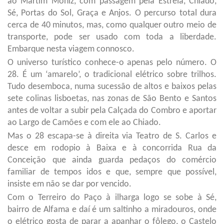
ao Martim Moniz, com passagem pela Estrela, Chiado,
Sé, Portas do Sol, Graça e Anjos. O percurso total dura
cerca de 40 minutos, mas, como qualquer outro meio de
transporte, pode ser usado com toda a liberdade.
Embarque nesta viagem connosco.
O universo turístico conhece-o apenas pelo número. O
28. É um ‘amarelo’, o tradicional elétrico sobre trilhos.
Tudo desemboca, numa sucessão de altos e baixos pelas
sete colinas lisboetas, nas zonas de São Bento e Santos
antes de voltar a subir pela Calçada do Combro e aportar
ao Largo de Camões e com ele ao Chiado.
Mas o 28 escapa-se à direita via Teatro de S. Carlos e
desce em rodopio à Baixa e à concorrida Rua da
Conceição que ainda guarda pedaços do comércio
familiar de tempos idos e que, sempre que possível,
insiste em não se dar por vencido.
Com o Terreiro do Paço à ilharga logo se sobe à Sé,
bairro de Alfama e daí é um saltinho a miradouros, onde
o elétrico gosta de parar a apanhar o fôlego, o Castelo