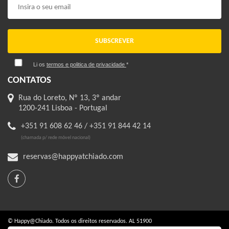
SUBSCREVER
Li os
termos e politica de privacidade
*
CONTATOS
Rua do Loreto, Nº 13, 3º andar
1200-241 Lisboa - Portugal
+351 91 608 62 46 / +351 91 844 42 14
(chamada p/ rede móvel nacional)
reservas@happyatchiado.com
© Happy@Chiado. Todos os direitos reservados. AL 51900